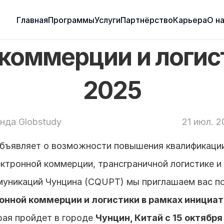
Главная
Программы
Услуги
Партнёрство
Карьера
О н
коммерции и логист
2025
нда Globstudy
21 июл. 2
объявляет о возможности повышения квалификации
ктронной коммерции, трансграничной логистике и т
уникаций Чунцина (CQUPT) мы приглашаем вас по
онной коммерции и логистики в рамках инициат
ая пройдет в городе 
Чунцин, Китай с 15 октября