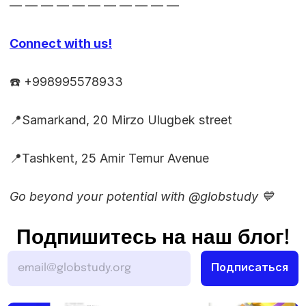
— — — — — — — — — — —
Connect with us!
☎️ +998995578933
📍Samarkand, 20 Mirzo Ulugbek street
📍Tashkent, 25 Amir Temur Avenue
Go beyond your potential with @globstudy 💙
Подпишитесь на наш блог!